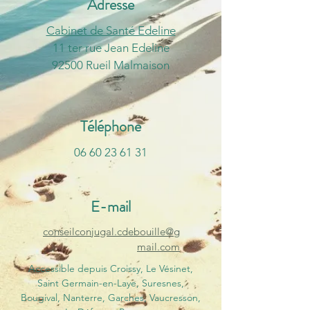
Adresse
Cabinet de Santé Edeline
11 ter rue Jean Edeline
92500 Rueil Malmaison
Téléphone
06 60 23 61 31
E-mail
conseilconjugal.cdebouille@g
mail.com
Accessible depuis Croissy, Le Vésinet,
Saint Germain-en-Laye, Suresnes,
Bougival, Nanterre, Garches, Vaucresson,