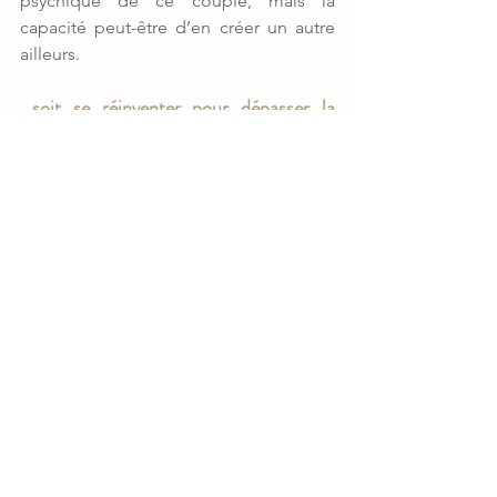
psychique de ce couple, mais la 
capacité peut-être d’en créer un autre 
ailleurs.
…soit se réinventer pour dépasser la 
crise….
Le couple peut aussi envisager le 
dépassement de la crise avec la 
transformation du lien, l’acceptation de 
nouvelles collusions et de constants 
réaménagements. Le couple se 
revitalise et se réinvente.
Un couple qui va bien n’est pas un 
couple sans problèmes, c’est un couple 
qui témoigne d’une créativité suffisante 
pour trouver ses propres solutions
[3]
.
… alors pourquoi ne pas choisir de 
soigner son couple ?